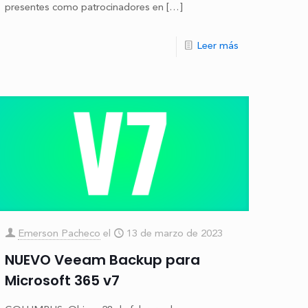
presentes como patrocinadores en
[…]
Leer más
Emerson Pacheco
el
13 de marzo de 2023
NUEVO Veeam Backup para
Microsoft 365 v7