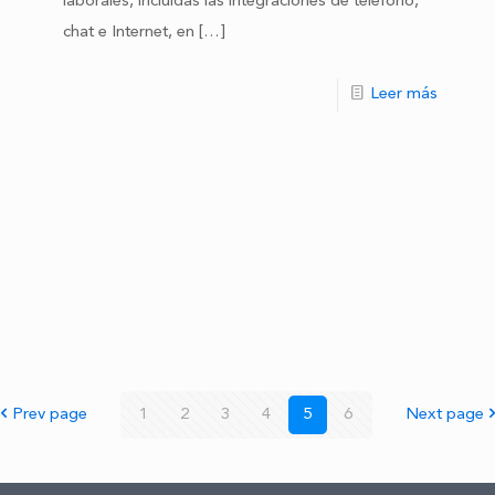
laborales, incluidas las integraciones de teléfono,
chat e Internet, en
[…]
Leer más
Prev page
1
2
3
4
5
6
Next page