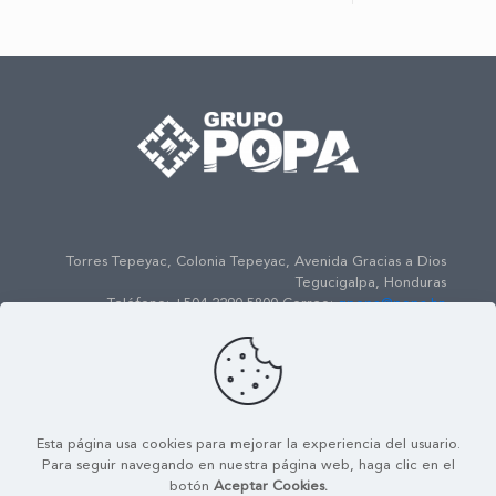
Torres Tepeyac, Colonia Tepeyac, Avenida Gracias a Dios
Tegucigalpa, Honduras
Teléfono: +504 2290-5800 Correo:
gpopa@popa.hn
© 2022
Grupo POPA
| Todos los Derechos Reservados |
Powered by
ENSO Media
Esta página usa cookies para mejorar la experiencia del usuario.
Mapa de Sitio
Contáctenos
Política de Seguridad de la
Para seguir navegando en nuestra página web, haga clic en el
Información
botón
Aceptar Cookies.