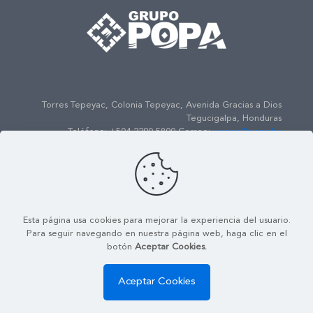
Torres Tepeyac, Colonia Tepeyac, Avenida Gracias a Dios
Tegucigalpa, Honduras
Teléfono: +504 2290-5800 Correo:
gpopa@popa.hn
© 2022
Grupo POPA
| Todos los Derechos Reservados |
Powered by
ENSO Media
Esta página usa cookies para mejorar la experiencia del usuario.
Mapa de Sitio
Contáctenos
Política de Seguridad de la
Para seguir navegando en nuestra página web, haga clic en el
Información
botón
Aceptar Cookies.
Aceptar Cookies