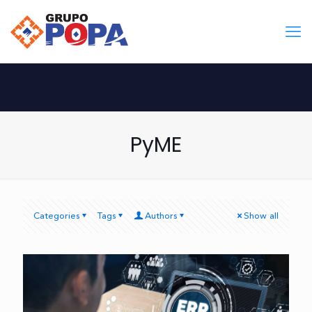
PyME
Categories
Tags
Authors
Show all