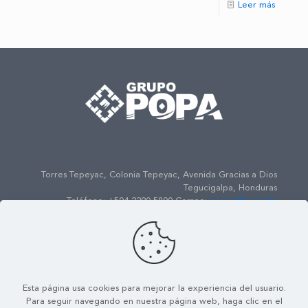
Leer más
Torres Tepeyac, Colonia Tepeyac, Avenida Gracias a Dios
Tegucigalpa, Honduras
Teléfono: +504 2290-5800 Correo:
gpopa@popa.hn
© 2022
Grupo POPA
| Todos los Derechos Reservados |
Powered by
ENSO Media
Esta página usa cookies para mejorar la experiencia del usuario.
Mapa de Sitio
Contáctenos
Política de Seguridad de la
Para seguir navegando en nuestra página web, haga clic en el