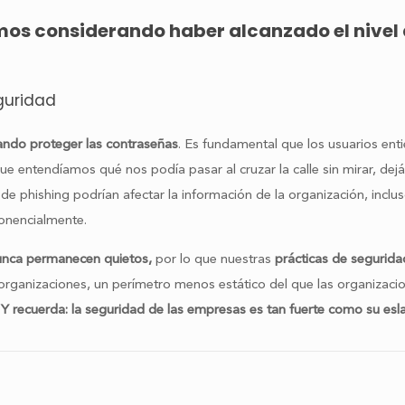
os considerando haber alcanzado el nivel 
guridad
rdando proteger las contraseñas
. Es fundamental que los usuarios ent
 entendíamos qué nos podía pasar al cruzar la calle sin mirar, dej
phishing podrían afectar la información de la organización, inclus
onencialmente.
nunca permanecen quietos,
por lo que nuestras
prácticas de segurid
s organizaciones, un perímetro menos estático del que las organizac
Y recuerda: la seguridad de las empresas es tan fuerte como su esla