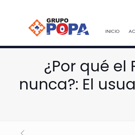
INICIO
AC
¿Por qué el
nunca?: El usu