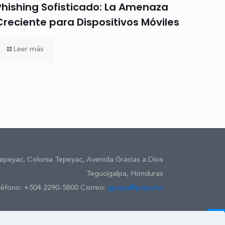
Phishing Sofisticado: La Amenaza
Creciente para Dispositivos Móviles
Leer más
Tepeyac, Colonia Tepeyac, Avenida Gracias a Dios
Tegucigalpa, Honduras
léfono: +504 2290-5800 Correo:
gpopa@popa.hn