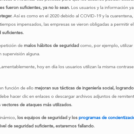
 fueron suficientes, ya no lo sean.
Los usuarios y la información ya
oteger.
Así es como en el 2020 debido al COVID-19 y la cuarentena,
tiempos impensados, las empresas se vieron obligadas a permitir el t
 suficientes.
epetición de
malos hábitos de seguridad
como, por ejemplo, utilizar
n supervisión alguna.
 Lamentablemente, hoy en día los usuarios utilizan la misma contras
en función de ello
mejoran sus tácticas de ingeniería social, logrand
ebe hacer clic en enlaces o descargar archivos adjuntos de remit
 vectores de ataques más utilizados.
inámico,
los equipos de seguridad y los
programas de concientizaci
el de seguridad suficiente, estaremos fallando.