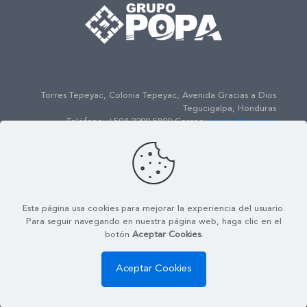
Torres Tepeyac, Colonia Tepeyac, Avenida Gracias a Dios
Tegucigalpa, Honduras
Teléfono: +504 2290-5800 Correo:
gpopa@popa.hn
© 2022
Grupo POPA
| Todos los Derechos Reservados |
Powered by
ENSO Media
Esta página usa cookies para mejorar la experiencia del usuario.
Mapa de Sitio
Contáctenos
Política de Seguridad de la
Para seguir navegando en nuestra página web, haga clic en el
Información
botón
Aceptar Cookies.
Aceptar Cookies