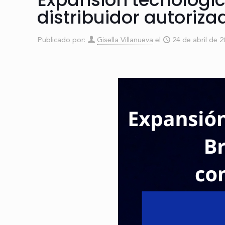
distribuidor autoriza
Publicado por:
Gisella Villanueva
el
24 de abril de 