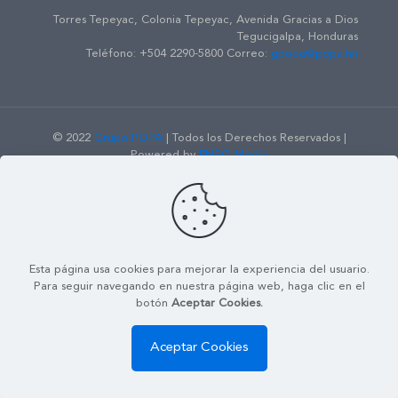
Torres Tepeyac, Colonia Tepeyac, Avenida Gracias a Dios
Tegucigalpa, Honduras
Teléfono: +504 2290-5800 Correo:
gpopa@popa.hn
© 2022
Grupo POPA
| Todos los Derechos Reservados |
Powered by
ENSO Media
Mapa de Sitio
Contáctenos
Política de Seguridad de la
Información
Esta página usa cookies para mejorar la experiencia del usuario.
Para seguir navegando en nuestra página web, haga clic en el
botón
Aceptar Cookies.
Aceptar Cookies