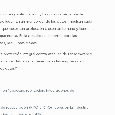
lumen y sofisticación, y hay una creciente ola de
 otro lugar. En un mundo donde los datos impulsan cada
jo que necesitan protección crecen en tamaño y tienden a
ue nunca. En la actualidad, la norma para las
tes, IaaS, PaaS y SaaS.
a protección integral contra ataques de ransomware y
cia de los datos y mantener todas las empresas en
los datos?
en 1: backup, replicación, integraciones de
e recuperación (RPO y RTO) líderes en la industria,
ación ante desastres (DR).