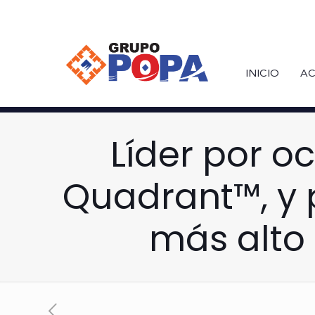
INICIO
AC
Líder por o
Quadrant™, y 
más alto