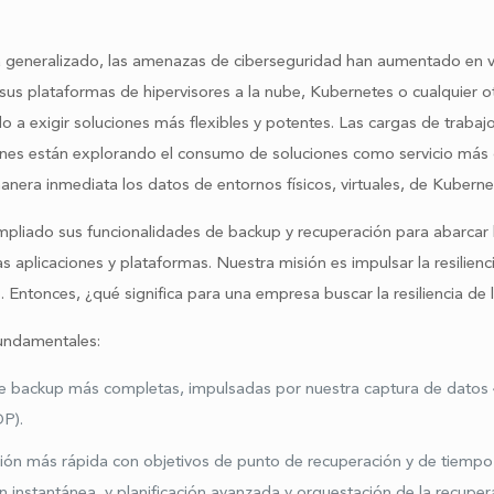
 ha generalizado, las amenazas de ciberseguridad han aumentado en vo
 sus plataformas de hipervisores a la nube, Kubernetes o cualquier
o a exigir soluciones más flexibles y potentes. Las cargas de traba
ciones están explorando el consumo de soluciones como servicio más q
nera inmediata los datos de entornos físicos, virtuales, de Kuberne
liado sus funcionalidades de backup y recuperación para abarcar l
 aplicaciones y plataformas. Nuestra misión es impulsar la resilien
 Entonces, ¿qué significa para una empresa buscar la resiliencia de 
fundamentales:
e backup más completas, impulsadas por nuestra captura de datos 4 
DP).
ón más rápida con objetivos de punto de recuperación y de tiempo d
n instantánea, y planificación avanzada y orquestación de la recuper