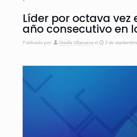
Líder por octava vez
año consecutivo en l
Publicado por:
Gisella Villanueva
el
2 de septiembr