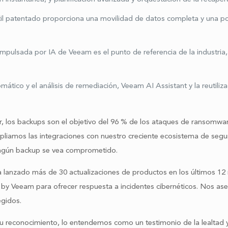
il patentado proporciona una movilidad de datos completa y una p
mpulsada por IA de Veeam es el punto de referencia de la industri
ático y el análisis de remediación, Veeam AI Assistant y la reutili
 los backups son el objetivo del 96 % de los ataques de ransomware y
mpliamos las integraciones con nuestro creciente ecosistema de se
 ningún backup se vea comprometido.
 lanzado más de 30 actualizaciones de productos en los últimos 12 
by Veeam para ofrecer respuesta a incidentes cibernéticos. Nos as
egidos.
u reconocimiento, lo entendemos como un testimonio de la lealtad y 