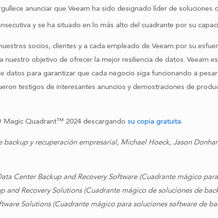
ullece anunciar que Veeam ha sido designado líder de soluciones d
nsecutiva y se ha situado en lo más alto del cuadrante por su capac
tros socios, clientes y a cada empleado de Veeam por su esfuerzo
 nuestro objetivo de ofrecer la mejor resiliencia de datos. Veeam e
de datos para garantizar que cada negocio siga funcionando a pesar
eron testigos de interesantes anuncios y demostraciones de produc
er® Magic Quadrant™ 2024 descargando
su copia gratuita
.
de backup y recuperación empresarial, Michael Hoeck, Jason Donh
ata Center Backup and Recovery Software (Cuadrante mágico para 
p and Recovery Solutions (Cuadrante mágico de soluciones de backu
tware Solutions (Cuadrante mágico para soluciones software de bac